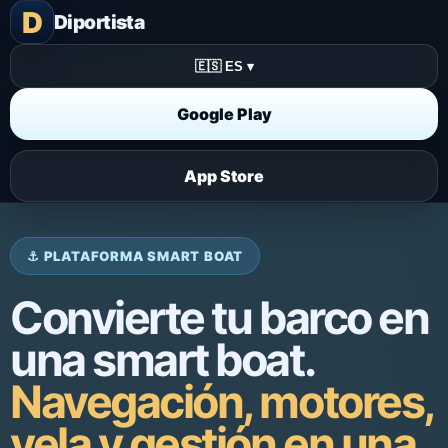
D
Diportista
🇪🇸 ES ▾
Google Play
App Store
⚓ PLATAFORMA SMART BOAT
Convierte tu barco en
una smart boat.
Navegación, motores,
vela y gestión en una