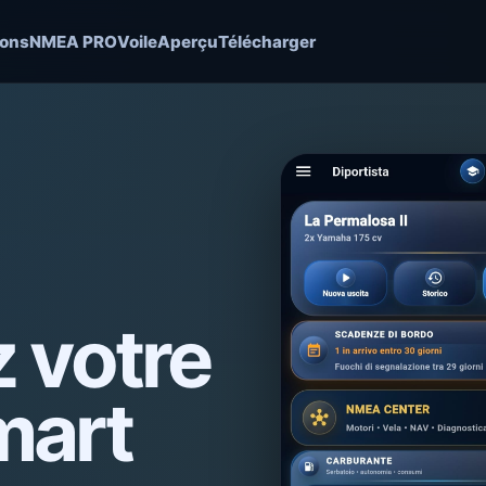
ions
NMEA PRO
Voile
Aperçu
Télécharger
 votre
mart