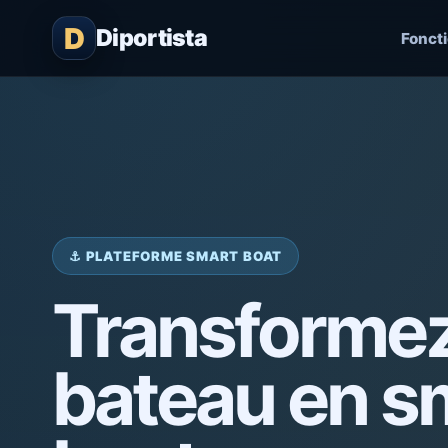
D
Diportista
Fonct
⚓ PLATEFORME SMART BOAT
Transformez
bateau en s