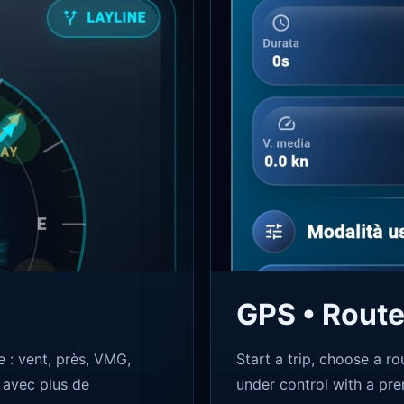
GPS • Route
e : vent, près, VMG,
Start a trip, choose a r
 avec plus de
under control with a pre