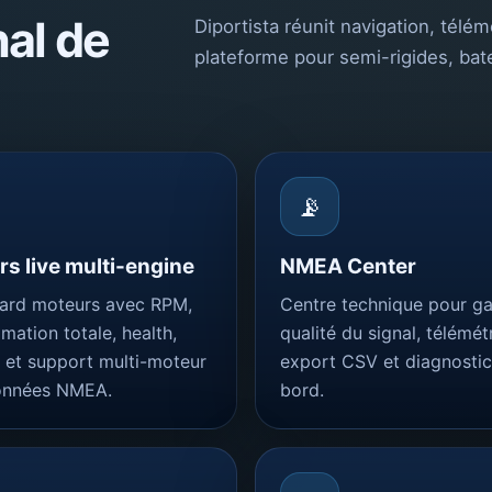
nal de
Diportista réunit navigation, tél
plateforme pour semi-rigides, bate
📡
s live multi-engine
NMEA Center
ard moteurs avec RPM,
Centre technique pour g
ation totale, health,
qualité du signal, télémétr
 et support multi-moteur
export CSV et diagnostic
onnées NMEA.
bord.