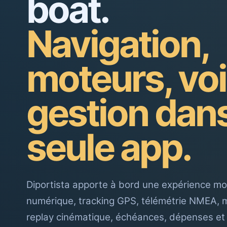
boat.
Navigation,
moteurs, voi
gestion dan
seule app.
Diportista apporte à bord une expérience mo
numérique, tracking GPS, télémétrie NMEA, mo
replay cinématique, échéances, dépenses et 