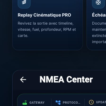
🎬
🛟
Replay Cinématique PRO
Échéa
Revivez la sortie avec timeline,
Documen
vitesse, fuel, profondeur, RPM et
mainten
carte.
extinct
importa