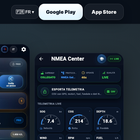
Google Play
App Store
🇫🇷 FR ▾